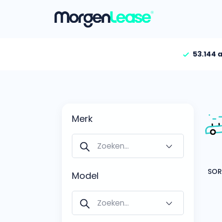
53.144 
Vind jouw auto
Gehele aanbod
Bekijk volledig aanbod
Merk
Gezinsauto’s
Bekijk alle gezinsauto’
Hele aanbod
Bekijk alle stadsauto’s
Model
EV’s/Hybrides
Bekijk alle electrische 