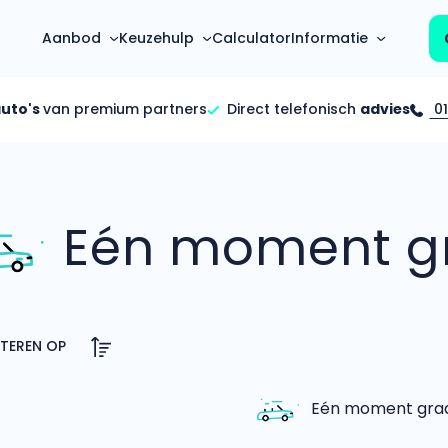
Aanbod
Keuzehulp
Calculator
Informatie
auto's
van premium partners
Direct telefonisch
advies
01
Top 5 populaire merken
Hoeveel kan ik lenen?
Mercedes-Benz
Over ons
Bereken in één minuut
(3500+ auto's)
Eén moment gr
Gehele FAQ’s
Calculator
Volkswagen
Bekijk volledige FAQ’s
s
Maandbedrag berekenen
(4500+ auto's)
Zakelijk
Offerte vergelijken
Volvo
Vragen over zakelijk
Wij geven jou een betere deal
(1000+ auto's)
Particulier
Audi
Vragen over particulier
auto’s
(2000+ auto's)
Eén moment graag
Jouw aanvraag