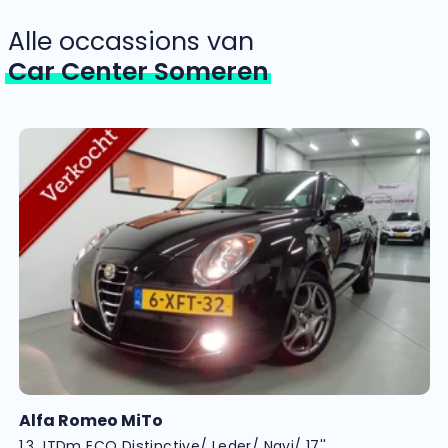
Alle occassions van
Car Center Someren
Alfa Romeo MiTo
1.3 JTDm ECO Distinctive/ Leder/ Navi/ 17''