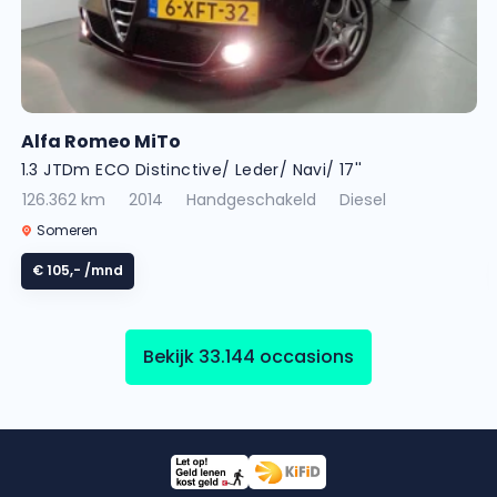
Alfa Romeo MiTo
1.3 JTDm ECO Distinctive/ Leder/ Navi/ 17''
126.362 km
2014
Handgeschakeld
Diesel
Someren
€ 105,-
/mnd
Bekijk 33.144 occasions