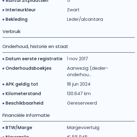
Aantal zitplaatsen
5
Interieurkleur
Zwart
Bekleding
Leder/alcantara
Verbruik
Onderhoud, historie en staat
Datum eerste registratie
1 nov 2017
Onderhoudsboekjes
Aanwezig (dealer-
onderhou...
APK geldig tot
18 jun 2024
Kilometerstand
130.647 km
Beschikbaarheid
Gereserveerd
Financiële informatie
BTW/Marge
Margevoertuig
Nieuwprijs
€ 55.945