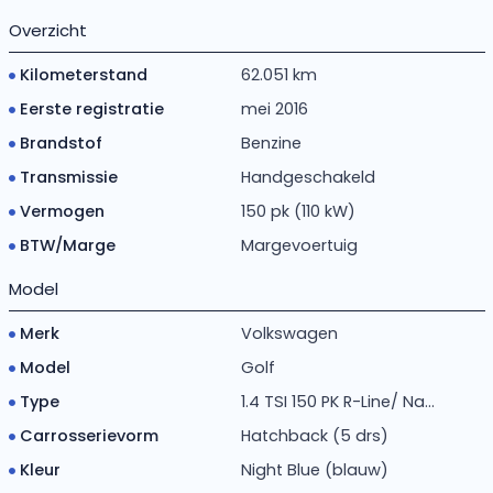
Overzicht
Kilometerstand
62.051 km
Eerste registratie
mei 2016
Brandstof
Benzine
Transmissie
Handgeschakeld
Vermogen
150 pk (110 kW)
BTW/Marge
Margevoertuig
Model
Merk
Volkswagen
Model
Golf
Type
1.4 TSI 150 PK R-Line/ Na...
Carrosserievorm
Hatchback (5 drs)
Kleur
Night Blue (blauw)