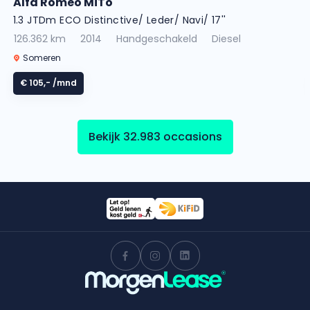
Alfa Romeo MiTo
1.3 JTDm ECO Distinctive/ Leder/ Navi/ 17''
126.362 km
2014
Handgeschakeld
Diesel
Someren
€ 105,-
/mnd
Bekijk 32.983 occasions