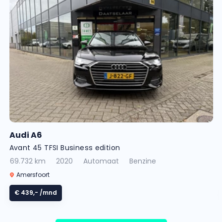
Audi A6
Avant 45 TFSI Business edition
69.732 km
2020
Automaat
Benzine
Amersfoort
€ 439,-
/mnd