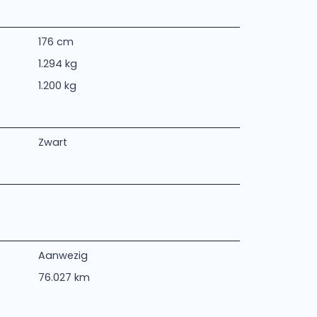
176 cm
1.294 kg
1.200 kg
Zwart
Aanwezig
76.027 km