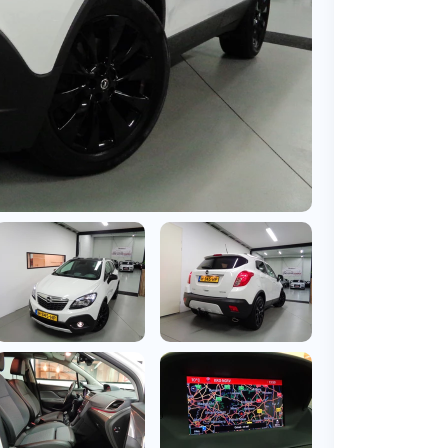
BMW
Vragen over jouw aanvraag
ens
(2000+ auto's)
Leasevormen
Vragen over leasevormen
ens