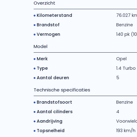
Overzicht
Kilometerstand
76.027 k
Brandstof
Benzine
Vermogen
140 pk (1
Model
Merk
Opel
Type
1.4 Turbo
Aantal deuren
5
Technische specificaties
Brandstofsoort
Benzine
Aantal cilinders
4
Aandrijving
Voorwiela
Topsnelheid
193 km/h