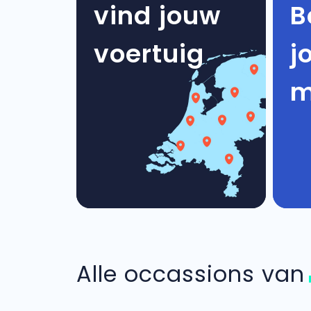
vind jouw
B
voertuig
j
m
Alle occassions va