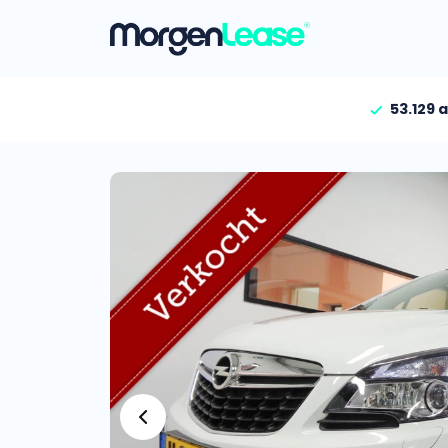
53.129 
Vind jouw auto
Gehele aanbod
Bekijk volledig aanbod
Gezinsauto’s
Bekijk alle gezinsauto’
Hele aanbod
Bekijk alle stadsauto’s
EV’s/Hybrides
Bekijk alle electrische 