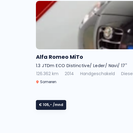
Alfa Romeo MiTo
1.3 JTDm ECO Distinctive/ Leder/ Navi/ 17''
126.362 km
2014
Handgeschakeld
Diese
Someren
€ 105,-
/mnd