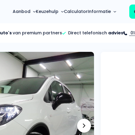
Aanbod
Keuzehulp
Calculator
Informatie
auto's
van premium partners
Direct telefonisch
advies
01
Top 5 populaire merken
Hoeveel kan ik lenen?
Mercedes-Benz
Over ons
Bereken in één minuut
(3500+ auto's)
Gehele FAQ’s
Calculator
Volkswagen
Bekijk volledige FAQ’s
s
Maandbedrag berekenen
(4500+ auto's)
Zakelijk
Offerte vergelijken
Volvo
Vragen over zakelijk
Wij geven jou een betere deal
(1000+ auto's)
Particulier
Audi
Vragen over particulier
auto’s
(2000+ auto's)
Jouw aanvraag