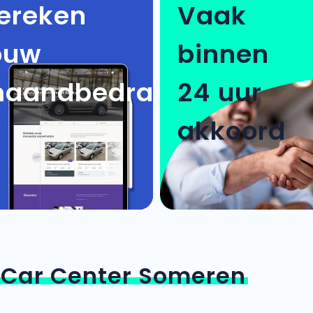
ereken
Vaak
ouw
binnen
aandbedrag
24 uur
akkoord
n
Car Center Someren