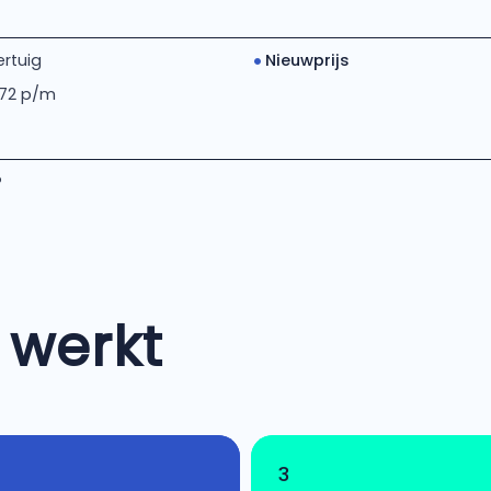
rtuig
Nieuwprijs
 72 p/m
P
 werkt
3