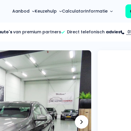
Aanbod
Keuzehulp
Calculator
Informatie
auto's
van premium partners
Direct telefonisch
advies
01
Top 5 populaire merken
Hoeveel kan ik lenen?
Mercedes-Benz
Over ons
Bereken in één minuut
(3500+ auto's)
Gehele FAQ’s
Calculator
Volkswagen
Bekijk volledige FAQ’s
s
Maandbedrag berekenen
(4500+ auto's)
Zakelijk
Offerte vergelijken
Volvo
Vragen over zakelijk
Wij geven jou een betere deal
(1000+ auto's)
Particulier
Audi
Vragen over particulier
auto’s
(2000+ auto's)
Jouw aanvraag