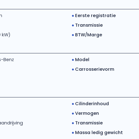
m
Eerste registratie
Transmissie
0 kW)
BTW/Marge
s-Benz
Model
Carrosserievorm
Cilinderinhoud
Vermogen
andrijving
Transmissie
Massa ledig gewicht