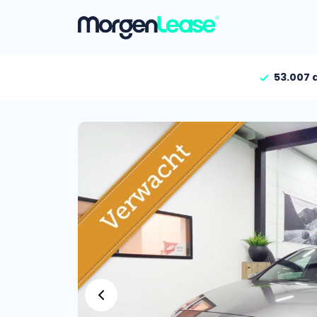
53.007 
Vind jouw auto
Gehele aanbod
Bekijk volledig aanbod
Gezinsauto’s
Bekijk alle gezinsauto’
Hele aanbod
Bekijk alle stadsauto’s
EV’s/Hybrides
Bekijk alle electrische 