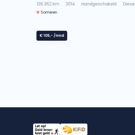
126.362 km
2014
Handgeschakeld
Diese
Someren
€ 105,-
/mnd