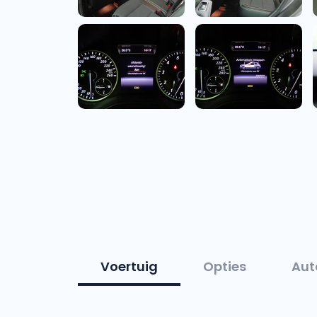
Voertuig
Opties
Aut