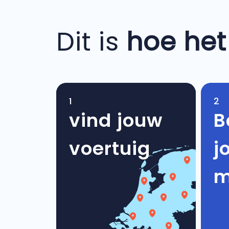
Dit is
hoe het
1
2
vind jouw
B
voertuig
j
m