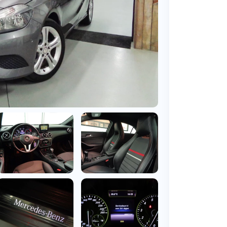
BMW
Vragen over jouw aanvraag
ens
(2000+ auto's)
Leasevormen
Vragen over leasevormen
ens