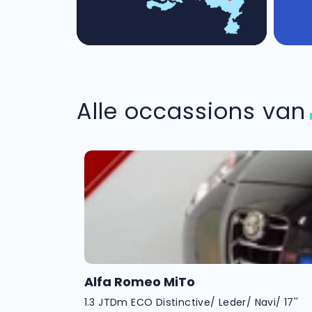
Alle occassions va
Alfa Romeo MiTo
1.3 JTDm ECO Distinctive/ Leder/ Navi/ 17''