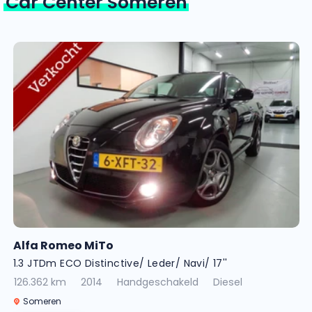
Car Center Someren
Alfa Romeo MiTo
1.3 JTDm ECO Distinctive/ Leder/ Navi/ 17''
126.362 km
2014
Handgeschakeld
Diesel
Someren