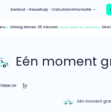
Aanbod
Keuzehulp
Calculator
Informatie
ers
Uitslag binnen:
35 minuten
Direc
(laatste update 6m geleden)
Top 5 populaire merken
Hoeveel kan ik lenen?
Mercedes-Benz
Over ons
Bereken in één minuut
(3500+ auto's)
Eén moment gr
Gehele FAQ’s
Calculator
Volkswagen
Bekijk volledige FAQ’s
s
Maandbedrag berekenen
(4500+ auto's)
Zakelijk
Offerte vergelijken
Volvo
Vragen over zakelijk
Wij geven jou een betere deal
(1000+ auto's)
Particulier
Audi
Vragen over particulier
auto’s
(2000+ auto's)
Eén moment graag
Jouw aanvraag