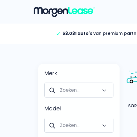
53.031 auto's
van premium partn
Vind jouw auto
Gehele aanbod
Bekijk volledig aanbod
Merk
Gezinsauto’s
Bekijk alle gezinsauto’
Hele aanbod
Bekijk alle stadsauto’s
Model
EV’s/Hybrides
Bekijk alle electrische 